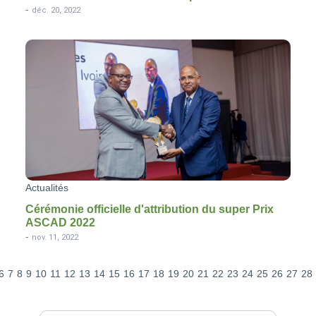
-
déc. 20, 2022
Actualités
Cérémonie officielle d'attribution du super Prix
ASCAD 2022
-
nov. 11, 2022
6
7
8
9
10
11
12
13
14
15
16
17
18
19
20
21
22
23
24
25
26
27
28