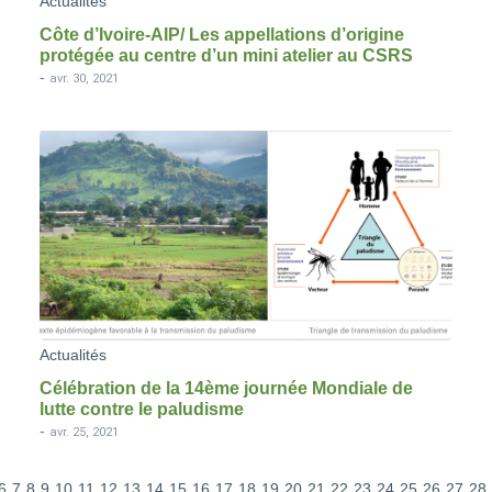
Actualités
Côte d’Ivoire-AIP/ Les appellations d’origine
protégée au centre d’un mini atelier au CSRS
-
avr. 30, 2021
Actualités
Célébration de la 14ème journée Mondiale de
lutte contre le paludisme
-
avr. 25, 2021
6
7
8
9
10
11
12
13
14
15
16
17
18
19
20
21
22
23
24
25
26
27
28