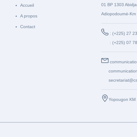
01 BP 1303 Abidja
Accueil
Adiopodoumé-Km 
A propos
Contact
: (+225) 27 2
: (+225) 07 7
communicatio
communication
secretariat@cs
Yopougon KM 1