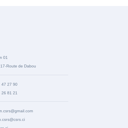
n 01
17-Route de Dabou
3 47 27 90
8 26 81 21
n.csrs@gmail.com
.csrs@csrs.ci