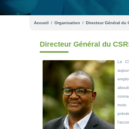
Accueil
Organisation
Directeur Général du
Directeur Général du CS
Le CS
aujour
empl
about
connai
mois.
préc
l’acc