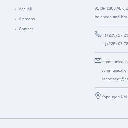
01 BP 1303 Abidja
Accueil
Adiopodoumé-Km 
A propos
Contact
: (+225) 27 2
: (+225) 07 7
communicatio
communication
secretariat@cs
Yopougon KM 1