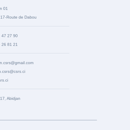
n 01
17-Route de Dabou
3 47 27 90
8 26 81 21
n.csrs@gmail.com
.csrs@csrs.ci
rs.ci
7, Abidjan