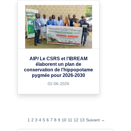
AIP/ Le CSRS et l’IBREAM
élaborent un plan de
conservation de l’hippopotame
pygmée pour 2026-2030
02-06-2026
1
2
3
4
5
6
7
8
9
10
11
12
13
Suivant →