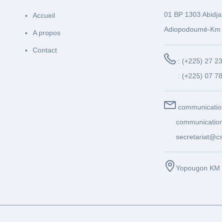
01 BP 1303 Abidja
Accueil
Adiopodoumé-Km 
A propos
Contact
: (+225) 27 2
: (+225) 07 7
communicatio
communication
secretariat@cs
Yopougon KM 1