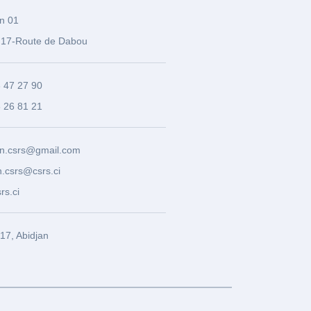
n 01
17-Route de Dabou
3 47 27 90
8 26 81 21
n.csrs@gmail.com
.csrs@csrs.ci
rs.ci
7, Abidjan