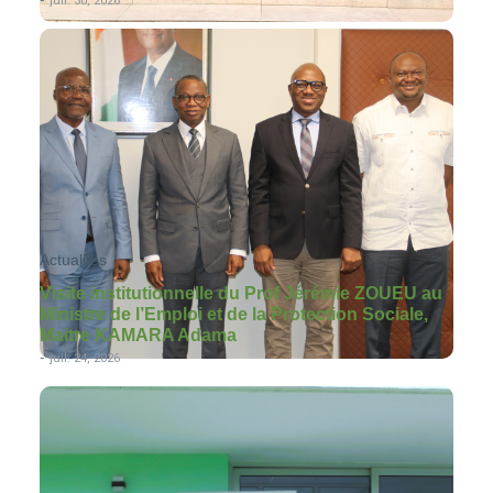
juil. 30, 2026
Actualités
Visite institutionnelle du Prof Jérémie ZOUEU au
Ministre de l’Emploi et de la Protection Sociale,
Maitre KAMARA Adama
-
juil. 24, 2026