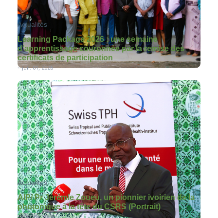
Actualités
Learning Package 2026 : une semaine
d’apprentissage couronnée par la remise des
certificats de participation
-
juil. 01, 2026
Actualités
AIP/ Pr Jérémie Zoueu, un pionnier ivoirien de la
photonique à la tête du CSRS (Portrait)
-
juin 18, 2026