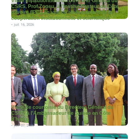
Visite institutionnelle du Directeur Général du
CSRS, Prof Zoueu, à l’Institut Pasteur de Côte
d’Ivoire (IPCI) en vue du renforcement de la
coopération institutionnelle et scientifique
-
juil. 16, 2026
Actualités
Visite de courtoisie du Directeur Général du
CSRS à l’Ambassadeur de Suisse en Côte
d’Ivoire
-
juil. 07, 2026