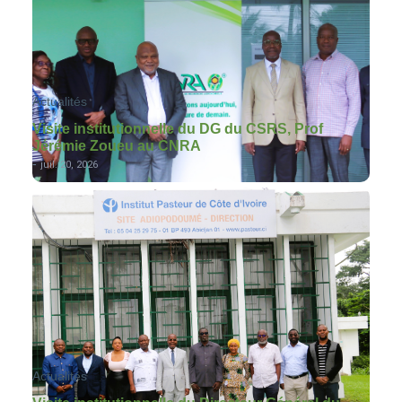
Actualités
Visite institutionnelle du DG du CSRS, Prof
Jérémie Zoueu au CNRA
-
juil. 20, 2026
Actualités