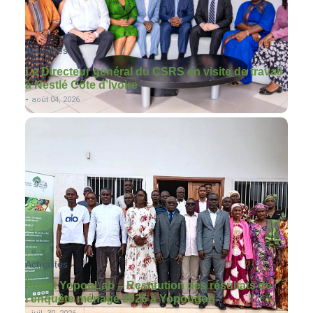
Actualités
Le Directeur général du CSRS en visite de travail
à Nestlé Côte d’Ivoire
-
août 04, 2026
Actualités
Projet YopouLab – Restitution des résultats de
l’enquête ménage 2026 à Yopougon
-