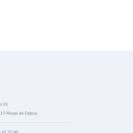
n 01
17-Route de Dabou
3 47 27 90