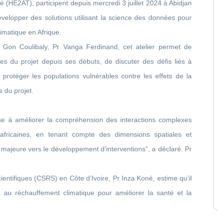
nté (HE2AT), participent depuis mercredi 3 juillet 2024 à Abidjan
évelopper des solutions utilisant la science des données pour
imatique en Afrique.
ro Gon Coulibaly, Pr Vanga Ferdinand, cet atelier permet de
es du projet depuis ses débuts, de discuter des défis liés à
 protéger les populations vulnérables contre les effets de la
s du projet.
ise à améliorer la compréhension des interactions complexes
 africaines, en tenant compte des dimensions spatiales et
ajeure vers le développement d’interventions”, a déclaré. Pr
entifiques (CSRS) en Côte d’Ivoire, Pr Inza Koné, estime qu’il
s au réchauffement climatique pour améliorer la santé et la