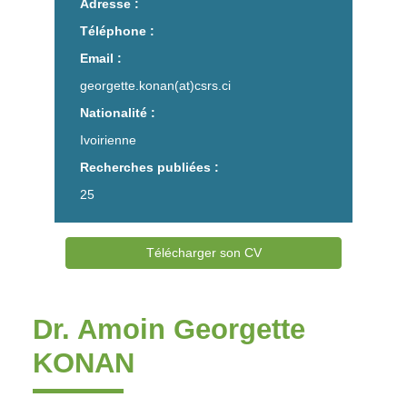
Adresse :
Téléphone :
Email :
georgette.konan(at)csrs.ci
Nationalité :
Ivoirienne
Recherches publiées :
25
Télécharger son CV
Dr. Amoin Georgette
KONAN