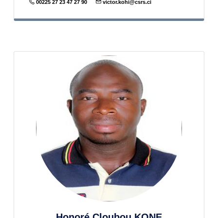
00225 27 23 47 27 90
victor.kohi@csrs.ci
Honoré Cloubou KONE