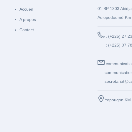
01 BP 1303 Abidja
Accueil
Adiopodoumé-Km 
A propos
Contact
: (+225) 27 2
: (+225) 07 7
communicatio
communication
secretariat@cs
Yopougon KM 1