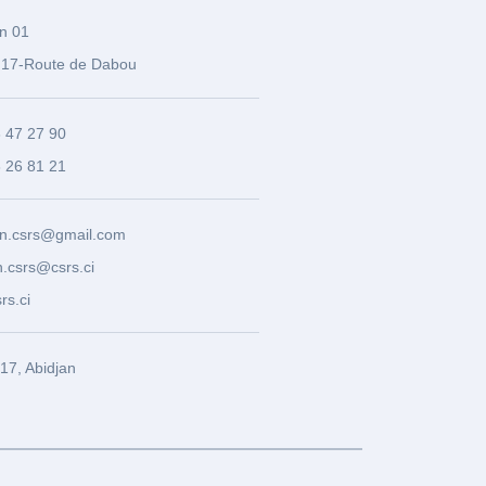
n 01
17-Route de Dabou
3 47 27 90
8 26 81 21
n.csrs@gmail.com
.csrs@csrs.ci
rs.ci
7, Abidjan