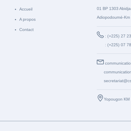
01 BP 1303 Abidja
Accueil
Adiopodoumé-Km 
A propos
Contact
: (+225) 27 2
: (+225) 07 7
communicatio
communication
secretariat@cs
Yopougon KM 1