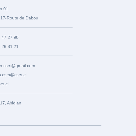
n 01
17-Route de Dabou
3 47 27 90
8 26 81 21
n.csrs@gmail.com
.csrs@csrs.ci
rs.ci
7, Abidjan