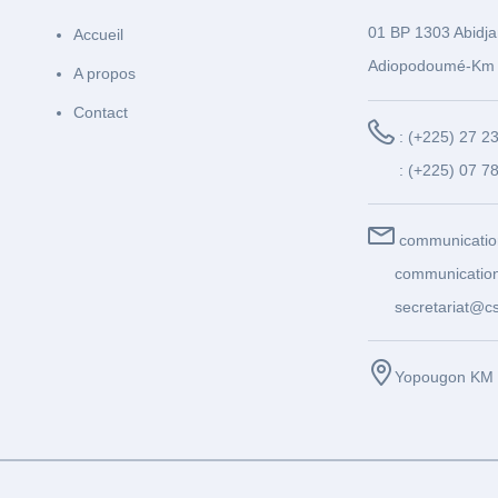
01 BP 1303 Abidja
Accueil
Adiopodoumé-Km 
A propos
Contact
: (+225) 27 2
: (+225) 07 7
communicatio
communication
secretariat@cs
Yopougon KM 1