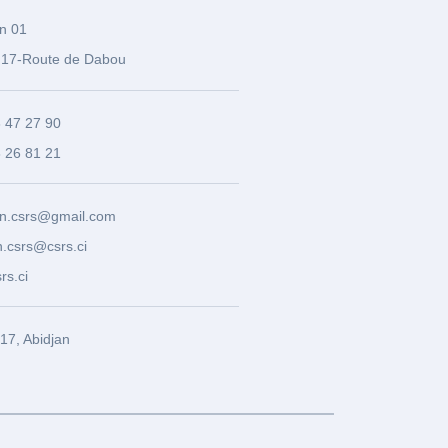
n 01
17-Route de Dabou
3 47 27 90
8 26 81 21
n.csrs@gmail.com
.csrs@csrs.ci
rs.ci
7, Abidjan