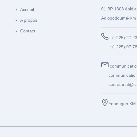
01 BP 1303 Abidja
Accueil
Adiopodoumé-Km 
A propos
Contact
: (+225) 27 2
: (+225) 07 7
communicatio
communication
secretariat@cs
Yopougon KM 1