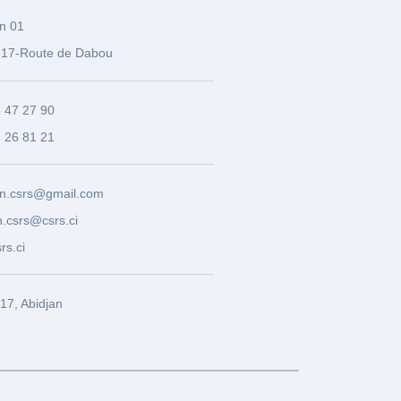
n 01
17-Route de Dabou
3 47 27 90
8 26 81 21
n.csrs@gmail.com
.csrs@csrs.ci
rs.ci
7, Abidjan