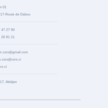
n 01
17-Route de Dabou
3 47 27 90
8 26 81 21
n.csrs@gmail.com
.csrs@csrs.ci
rs.ci
7, Abidjan