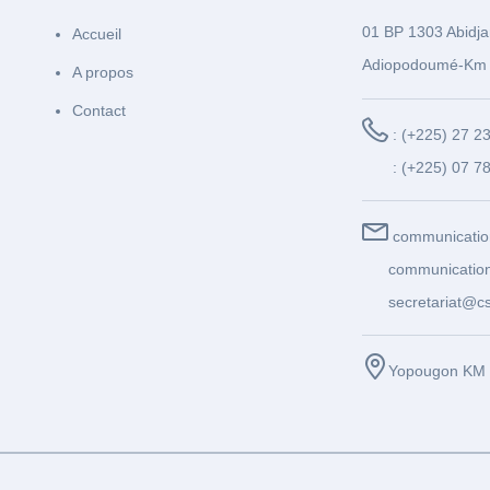
01 BP 1303 Abidja
Accueil
Adiopodoumé-Km 
A propos
Contact
: (+225) 27 2
: (+225) 07 7
communicatio
communication
secretariat@cs
Yopougon KM 1