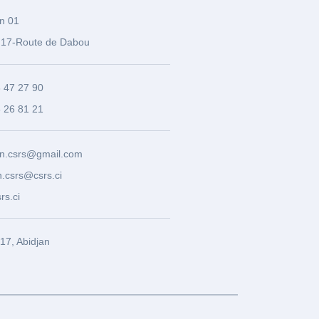
n 01
17-Route de Dabou
3 47 27 90
8 26 81 21
n.csrs@gmail.com
.csrs@csrs.ci
rs.ci
7, Abidjan