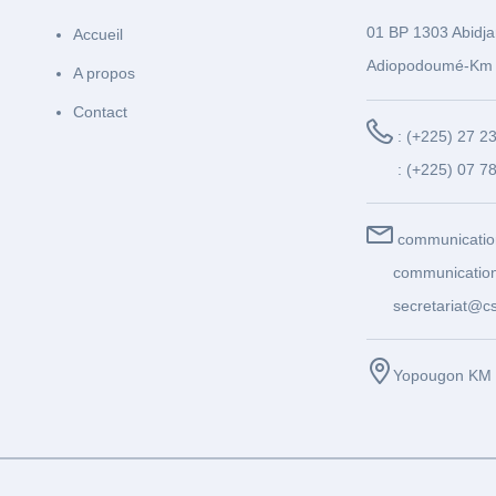
01 BP 1303 Abidja
Accueil
Adiopodoumé-Km 
A propos
Contact
: (+225) 27 2
: (+225) 07 7
communicatio
communication
secretariat@cs
Yopougon KM 1