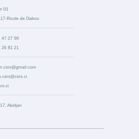
n 01
17-Route de Dabou
3 47 27 90
8 26 81 21
n.csrs@gmail.com
.csrs@csrs.ci
rs.ci
7, Abidjan