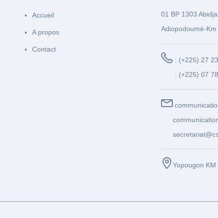
01 BP 1303 Abidja
Accueil
Adiopodoumé-Km 
A propos
Contact
: (+225) 27 2
: (+225) 07 7
communicatio
communication
secretariat@cs
Yopougon KM 1