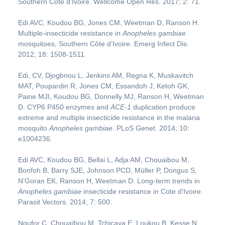
Southern Côte d’Ivoire. Wellcome Open Res. 2017; 2: 71.
Edi AVC, Koudou BG, Jones CM, Weetman D, Ranson H.
Multiple-insecticide resistance in
Anopheles gambiae
mosquitoes, Southern Côte d’Ivoire. Emerg Infect Dis.
2012; 18: 1508-1511.
Edi, CV, Djogbnou L, Jenkins AM, Regna K, Muskavitch
MAT, Poupardin R, Jones CM, Essandoh J, Ketoh GK,
Paine MJI, Koudou BG, Donnelly MJ, Ranson H, Weetman
D. CYP6 P450 enzymes and
ACE-1
duplication produce
extreme and multiple insecticide resistance in the malaria
mosquito
Anopheles gambiae
. PLoS Genet. 2014; 10:
e1004236.
Edi AVC, Koudou BG, Bellai L, Adja AM, Chouaibou M,
Bonfoh B, Barry SJE, Johnson PCD, Müller P, Dongus S,
N’Goran EK, Ranson H, Weetman D. Long-term trends in
Anopheles gambiae
insecticide resistance in Cote d’Ivoire.
Parasit Vectors. 2014; 7: 500.
Ngufor C, Chouaïbou M, Tchicaya E, Loukou B, Kesse N,