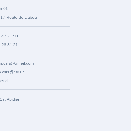
n 01
17-Route de Dabou
3 47 27 90
8 26 81 21
n.csrs@gmail.com
.csrs@csrs.ci
rs.ci
7, Abidjan