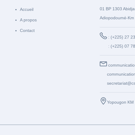
01 BP 1303 Abidja
Accueil
Adiopodoumé-Km 
A propos
Contact
: (+225) 27 2
: (+225) 07 7
communicatio
communication
secretariat@cs
Yopougon KM 1