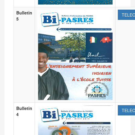
Bulletin
TELE
5
Bulletin
TELE
4