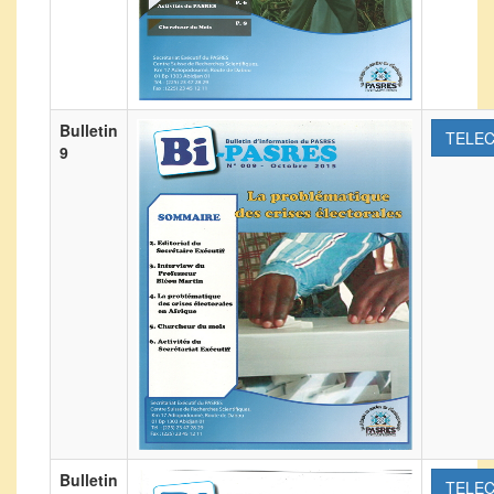
Bulletin
TELE
9
Bulletin
TELE