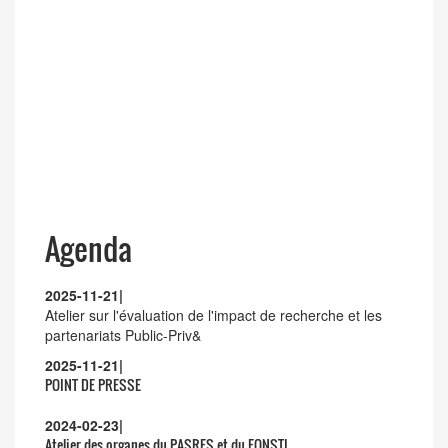
LANCEMENT DE L'APPEL A PROJETS DU PASRES
2026
Agenda
2025-11-21
|
Atelier sur l'évaluation de l'impact de recherche et les
partenariats Public-Priv&
2025-11-21
|
POINT DE PRESSE
2024-02-23
|
Atelier des organes du PASRES et du FONSTI