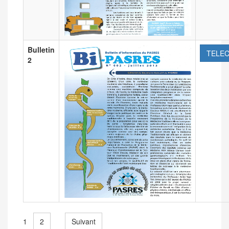
Bulletin
TELE
2
2
Suivant
1