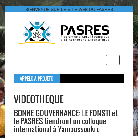
BIENVENUE SUR LE SITE WEB DU PASRES
Toggle
navigation
APPELS A PROJETS:
Dans le cadre de 
Le montant global 
VIDEOTHEQUE
BONNE GOUVERNANCE: LE FONSTI et
le PASRES tiendront un colloque
international à Yamoussoukro