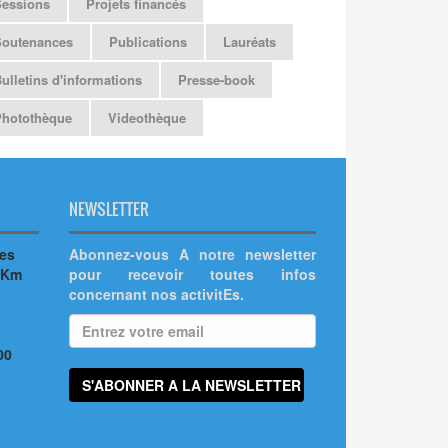
Sessions
Projets financés
Soutenances
Publications
Lauréats
ulletins d'informations
Presse-book
Photothèque
Videothèque
NEWSLETTER
hes
Abonnez-vous A notre newsletter
 Km
pour recevoir toutes infos
concernant nos activitEs.
00