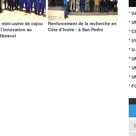
* 
* U
 mini-usine de cajou
Renforcement de la recherche en
 l’innovation au
Côte d’Ivoire : à San Pedro
* C
 d&eacut
* U
* U
* 
* 
* 
* F
D