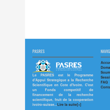
PASRES
NAVIG
Accue
Doma
Soumi
Le PASRES est le Programme
Sess
d'Appui Strategique a la Recherche
FAQ
Scientifique en Cote d'Ivoire. C'est
Cont
un Fonds competitif de
financement de la recherche
scientifique, fruit de la cooperation
ivoiro-suisse...
Lire la suite[+]