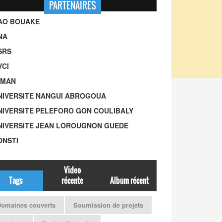
PARTENAIRES
UAO BOUAKE
NA
SRS
VCI
-MAN
UNIVERSITE NANGUI ABROGOUA
UNIVERSITE PELEFORO GON COULIBALY
UNIVERSITE JEAN LOROUGNON GUEDE
ONSTI
Video
Tags
récente
Album récent
omaines couverts
Soumission de projets