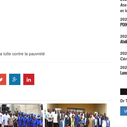
Ate
et 
202
POI
202
Atel
202
a lutte contre la pauvreté
Cér
202
Lanc
Dr 
V