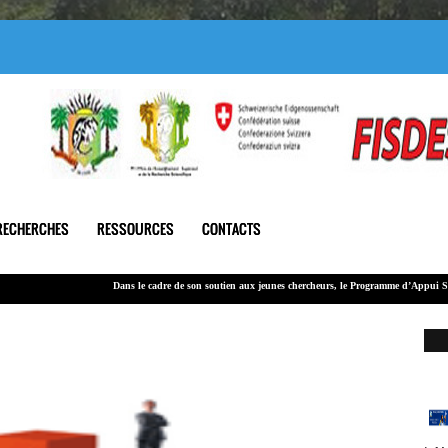
RECHERCHES
RESSOURCES
CONTACTS
Dans le cadre de son soutien
aux jeunes chercheurs
, le Programme d’Appui Stratégique à
Le montant global alloué à cet appel est de 100 000 000 F CFA.
LA
202