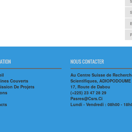
B
ATION
NOUS CONTACTER
il
Au Centre Suisse de Recherc
ines Couverts
Scientifiques, ADIOPODOUME
ssion De Projets
17, Route de Dabou
ions
(+225) 23 47 28 29
Pasres@Csrs.Ci
acts
Lundi - Vendredi : 08h00 - 18h