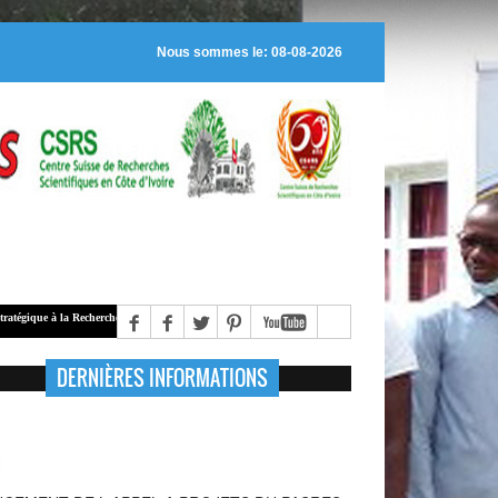
Nous sommes le: 08-08-2026
 la Recherche Scientifique (
PASRES
), alloue des bourses de recherche à des jeunes chercheurs régulièr
DERNIÈRES INFORMATIONS
NCEMENT DE L'APPEL A PROJETS DU PASRES
6