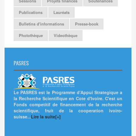
Sessions
Projets financés
Soutenances
Publications
Lauréats
Bulletins d'informations
Presse-book
Photothèque
Videothèque
PASRES
Le PASRES est le Programme d'Appui Strategique a
la Recherche Scientifique en Cote d'Ivoire. C'est un
Fonds competitif de financement de la recherche
scientifique, fruit de la cooperation ivoiro-
suisse...
Lire la suite[+]