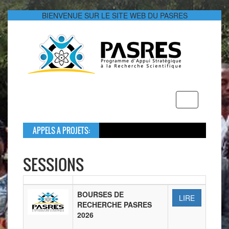
BIENVENUE SUR LE SITE WEB DU PASRES
Toggle
navigation
APPELS A PROJETS:
Dans le cad
Le montant 
SESSIONS
BOURSES DE
LIRE
RECHERCHE PASRES
2026