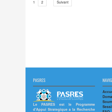
2
Suivant
1
PASRES
NAVIG
Accue
Doma
Soumi
Le PASRES est le Programme
Sess
d'Appui Strategique a la Recherche
FAQ