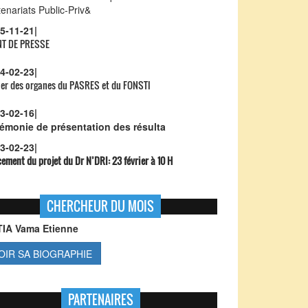
tenariats Public-Priv&
5-11-21
|
NT DE PRESSE
4-02-23
|
ier des organes du PASRES et du FONSTI
3-02-16
|
émonie de présentation des résulta
3-02-23
|
ement du projet du Dr N’DRI:
23 février à 10 H
CHERCHEUR DU MOIS
TIA Vama Etienne
OIR SA BIOGRAPHIE
PARTENAIRES