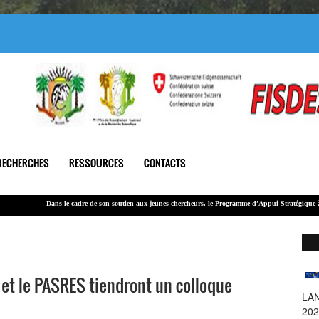
RECHERCHES
RESSOURCES
CONTACTS
Dans le cadre de son soutien
aux jeunes chercheurs
, le Programme d’Appui Stratégique à la Reche
Le montant global alloué à cet appel est de 100 000 000 F CFA.
 le PASRES tiendront un colloque
LA
SA