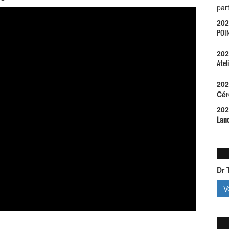
par
202
POI
202
Atel
202
Cér
202
Lanc
Dr 
V