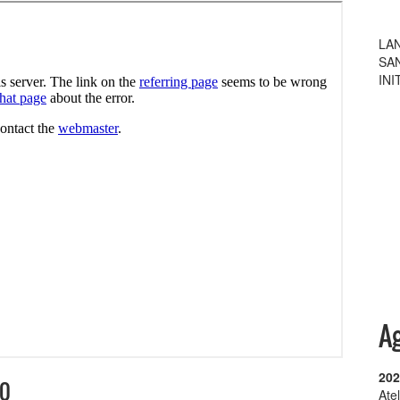
INI
LA
202
A
202
20
Ate