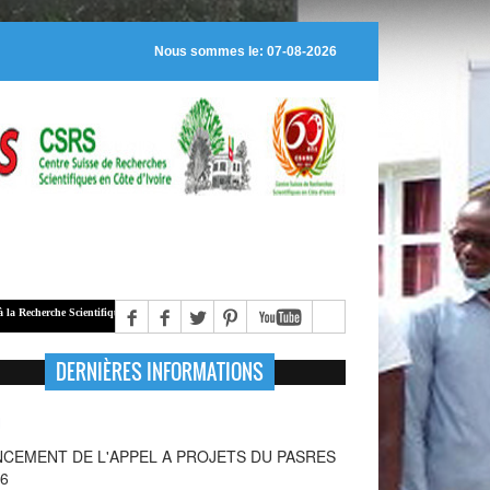
Nous sommes le: 07-08-2026
rche Scientifique (
PASRES
), alloue des bourses de recherche à des jeunes chercheurs régulièrement insc
DERNIÈRES INFORMATIONS
NCEMENT DE L'APPEL A PROJETS SUR LA
NTE DE LA MERE ET DE L'ADOLESCENTE : UNE