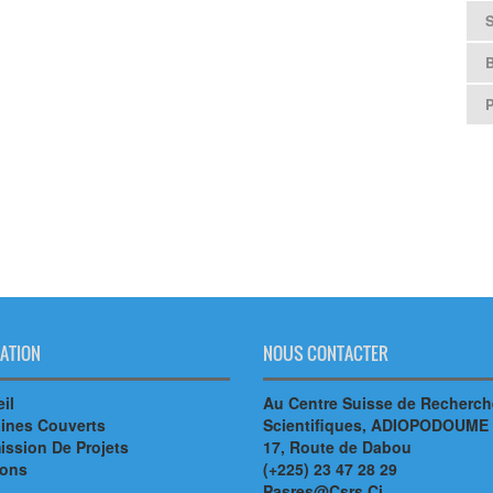
B
ATION
NOUS CONTACTER
il
Au Centre Suisse de Recherc
ines Couverts
Scientifiques, ADIOPODOUME
ssion De Projets
17, Route de Dabou
ions
(+225) 23 47 28 29
Pasres@Csrs.Ci