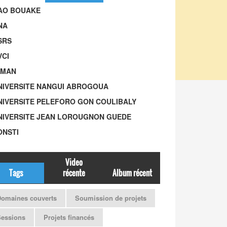
UAO BOUAKE
NA
SRS
VCI
-MAN
UNIVERSITE NANGUI ABROGOUA
UNIVERSITE PELEFORO GON COULIBALY
UNIVERSITE JEAN LOROUGNON GUEDE
ONSTI
Video
Tags
récente
Album récent
omaines couverts
Soumission de projets
Sessions
Projets financés