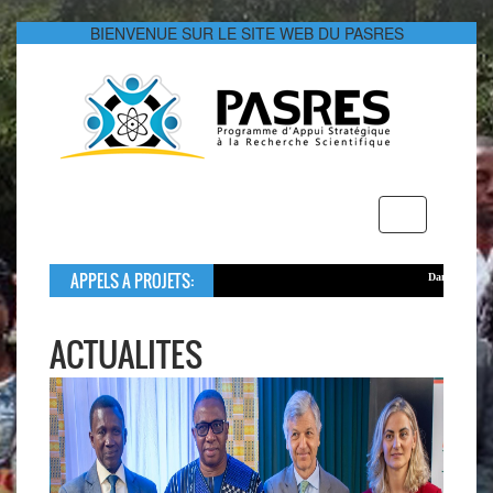
BIENVENUE SUR LE SITE WEB DU PASRES
Toggle
navigation
APPELS A PROJETS:
Dans le cadre de son so
Le montant global allou
ACTUALITES