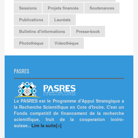
Sessions
Projets financés
Soutenances
Publications
Lauréats
Bulletins d'informations
Presse-book
Photothèque
Videothèque
PASRES
Le PASRES est le Programme d'Appui Strategique a
la Recherche Scientifique en Cote d'Ivoire. C'est un
Fonds competitif de financement de la recherche
scientifique, fruit de la cooperation ivoiro-
suisse...
Lire la suite[+]