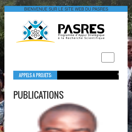
BIENVENUE SUR LE SITE WEB DU PASRES
Toggle
navigation
APPELS A PROJETS:
Dans le cadre de s
Le montant global 
PUBLICATIONS