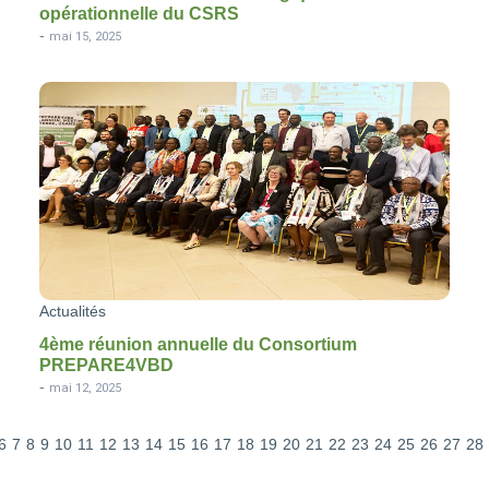
opérationnelle du CSRS
-
mai 15, 2025
Actualités
4ème réunion annuelle du Consortium
PREPARE4VBD
-
mai 12, 2025
6
7
8
9
10
11
12
13
14
15
16
17
18
19
20
21
22
23
24
25
26
27
28