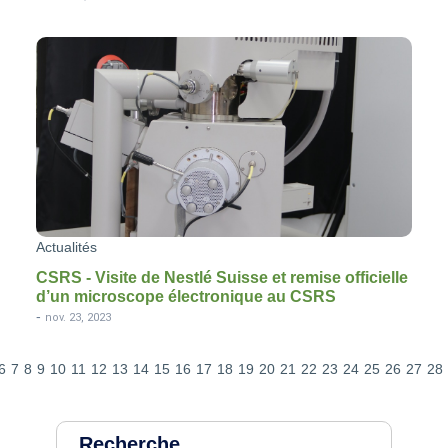
Actualités
CSRS - Visite de Nestlé Suisse et remise officielle
d’un microscope électronique au CSRS
-
nov. 23, 2023
6
7
8
9
10
11
12
13
14
15
16
17
18
19
20
21
22
23
24
25
26
27
28
Recherche