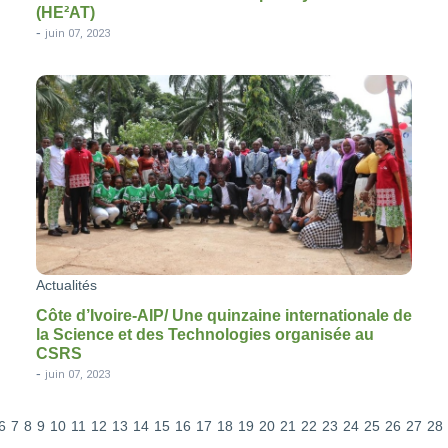
(HE²AT)
-
juin 07, 2023
Actualités
Côte d’Ivoire-AIP/ Une quinzaine internationale de
la Science et des Technologies organisée au
CSRS
-
juin 07, 2023
6
7
8
9
10
11
12
13
14
15
16
17
18
19
20
21
22
23
24
25
26
27
28